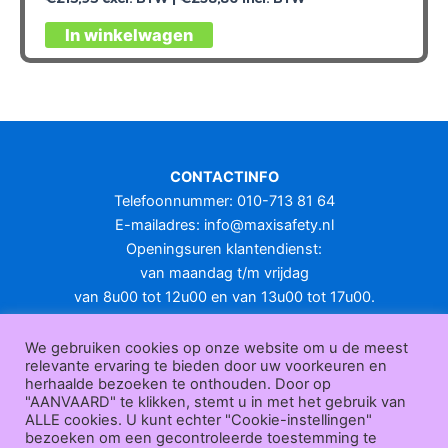
Dit
In winkelwagen
product
heeft
meerdere
variaties.
Deze
optie
CONTACTINFO
kan
Telefoonnummer: 010-713 81 64
gekozen
E-mailadres:
info@maxisafety.nl
worden
Openingsuren klantendienst:
op
van maandag t/m vrijdag
de
van 8u00 tot 12u00 en van 13u00 tot 17u00.
productpagina
Gesloten in het weekend en op feestdagen.
KLANTENSERVICE
We gebruiken cookies op onze website om u de meest
relevante ervaring te bieden door uw voorkeuren en
Over
herhaalde bezoeken te onthouden. Door op
ons
|
Bedrijfsgegevens
|
F.A.Q.
|
Bestelprocedure
|
Betaling
|
Verz
"AANVAARD" te klikken, stemt u in met het gebruik van
ending
|
Retourneren
|
Herroepingsrecht
|
Herroepingsfunctie
|
W
ALLE cookies. U kunt echter "Cookie-instellingen"
bezoeken om een gecontroleerde toestemming te
ederverkoop
|
Bedrukken
|
Contact