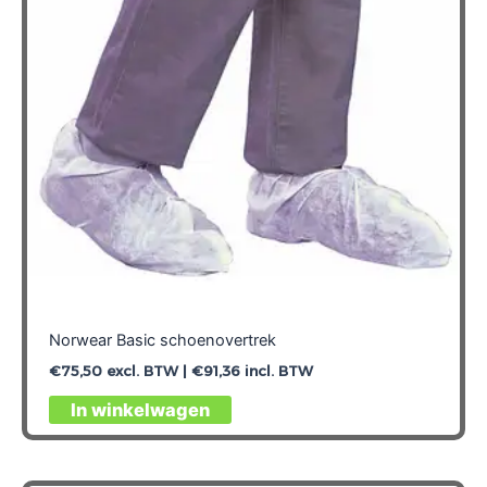
Norwear Basic schoenovertrek
€
75,50
excl. BTW |
€
91,36
incl. BTW
Dit
In winkelwagen
product
heeft
meerdere