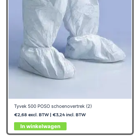
Tyvek 500 POSO schoenovertrek (2)
€
2,68
excl. BTW |
€
3,24
incl. BTW
Dit
In winkelwagen
product
heeft