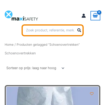
Ga
naar
de
inhoud
Zoeken
naar:
Home
/ Producten getagged “Schoenovertrekken”
Schoenovertrekken