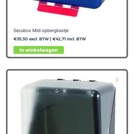
Secubox Midi opbergkastje
€
35,30
excl. BTW |
€
42,71
incl. BTW
In winkelwagen