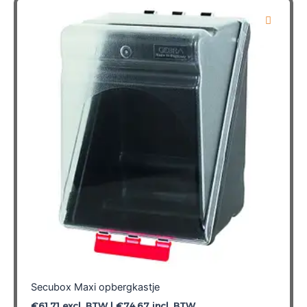
Secubox Maxi opbergkastje
€
61,71
excl. BTW |
€
74,67
incl. BTW