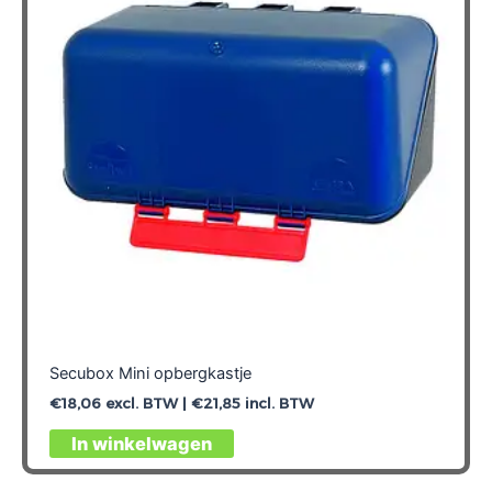
Secubox Mini opbergkastje
€
18,06
excl. BTW |
€
21,85
incl. BTW
In winkelwagen