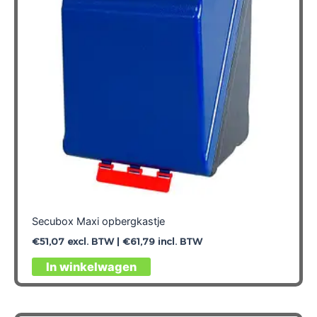
Secubox Maxi opbergkastje
€
51,07
excl. BTW |
€
61,79
incl. BTW
In winkelwagen