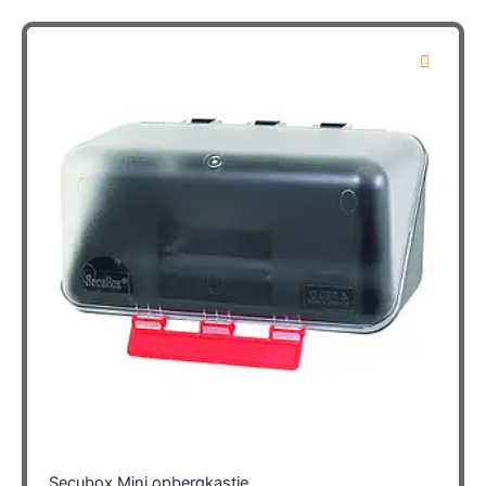
Secubox Mini opbergkastje