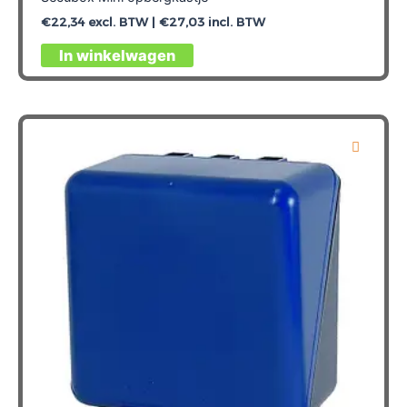
€
22,34
excl. BTW |
€
27,03
incl. BTW
In winkelwagen