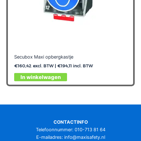
Secubox Maxi opbergkastje
€
160,42
excl. BTW |
€
194,11
incl. BTW
In winkelwagen
CONTACTINFO
Telefoonnummer: 010-713 81 64
E-mailadres:
info@maxisafety.nl