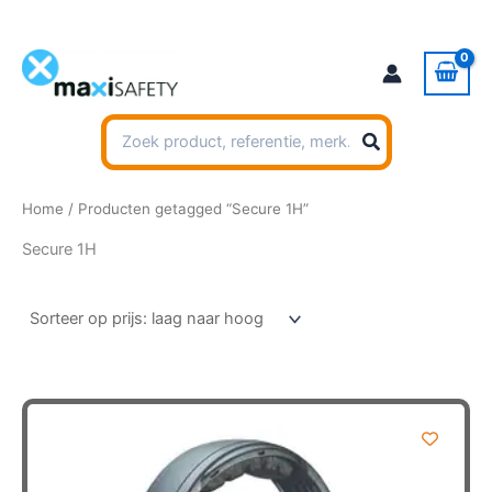
Ga
naar
de
inhoud
Zoeken
naar:
Home
/ Producten getagged “Secure 1H”
Secure 1H