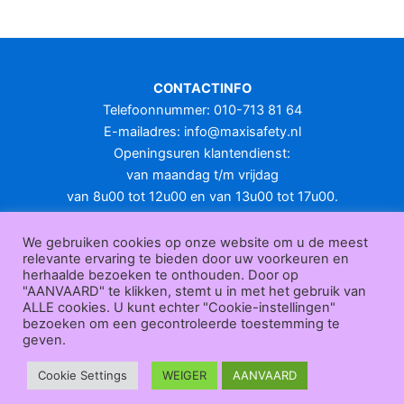
CONTACTINFO
Telefoonnummer: 010-713 81 64
E-mailadres:
info@maxisafety.nl
Openingsuren klantendienst:
van maandag t/m vrijdag
van 8u00 tot 12u00 en van 13u00 tot 17u00.
Gesloten in het weekend en op feestdagen.
KLANTENSERVICE
We gebruiken cookies op onze website om u de meest
relevante ervaring te bieden door uw voorkeuren en
Over
herhaalde bezoeken te onthouden. Door op
ons
|
Bedrijfsgegevens
|
F.A.Q.
|
Bestelprocedure
|
Betaling
|
Verz
"AANVAARD" te klikken, stemt u in met het gebruik van
ending
|
Retourneren
|
Herroepingsrecht
|
Herroepingsfunctie
|
W
ALLE cookies. U kunt echter "Cookie-instellingen"
bezoeken om een gecontroleerde toestemming te
ederverkoop
|
Bedrukken
|
Contact
geven.
Algemene voorwaarden
|
Privacy policy
|
Sitemap
|
Disclaimer
Maxisafety.nl © 2026
Cookie Settings
WEIGER
AANVAARD