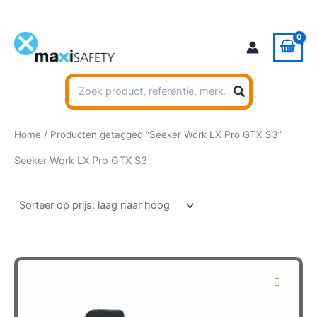
Ga
naar
de
inhoud
Zoeken
naar:
Home
/ Producten getagged “Seeker Work LX Pro GTX S3”
Seeker Work LX Pro GTX S3