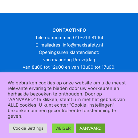
meerdere
variaties.
Deze
optie
CONTACTINFO
kan
Telefoonnummer: 010-713 81 64
gekozen
E-mailadres:
info@maxisafety.nl
worden
Openingsuren klantendienst:
op
van maandag t/m vrijdag
de
van 8u00 tot 12u00 en van 13u00 tot 17u00.
productpagina
Gesloten in het weekend en op feestdagen.
KLANTENSERVICE
We gebruiken cookies op onze website om u de meest
relevante ervaring te bieden door uw voorkeuren en
Over
herhaalde bezoeken te onthouden. Door op
ons
|
Bedrijfsgegevens
|
F.A.Q.
|
Bestelprocedure
|
Betaling
|
Verz
"AANVAARD" te klikken, stemt u in met het gebruik van
ending
|
Retourneren
|
Herroepingsrecht
|
Herroepingsfunctie
|
W
ALLE cookies. U kunt echter "Cookie-instellingen"
bezoeken om een gecontroleerde toestemming te
ederverkoop
|
Bedrukken
|
Contact
geven.
Algemene voorwaarden
|
Privacy policy
|
Sitemap
|
Disclaimer
Maxisafety.nl © 2026
Cookie Settings
WEIGER
AANVAARD