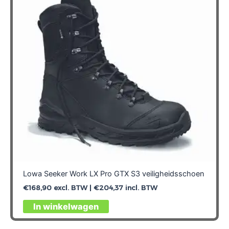
Lowa Seeker Work LX Pro GTX S3 veiligheidsschoen
€
168,90
excl. BTW |
€
204,37
incl. BTW
Dit
In winkelwagen
product
heeft