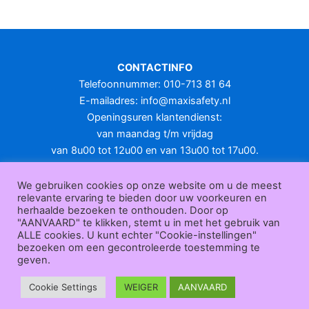
meerdere
variaties.
Deze
optie
CONTACTINFO
kan
Telefoonnummer: 010-713 81 64
gekozen
E-mailadres:
info@maxisafety.nl
worden
Openingsuren klantendienst:
op
van maandag t/m vrijdag
de
van 8u00 tot 12u00 en van 13u00 tot 17u00.
productpagina
Gesloten in het weekend en op feestdagen.
KLANTENSERVICE
We gebruiken cookies op onze website om u de meest
relevante ervaring te bieden door uw voorkeuren en
Over
herhaalde bezoeken te onthouden. Door op
ons
|
Bedrijfsgegevens
|
F.A.Q.
|
Bestelprocedure
|
Betaling
|
Verz
"AANVAARD" te klikken, stemt u in met het gebruik van
ending
|
Retourneren
|
Herroepingsrecht
|
Herroepingsfunctie
|
W
ALLE cookies. U kunt echter "Cookie-instellingen"
bezoeken om een gecontroleerde toestemming te
ederverkoop
|
Bedrukken
|
Contact
geven.
Algemene voorwaarden
|
Privacy policy
|
Sitemap
|
Disclaimer
Maxisafety.nl © 2026
Cookie Settings
WEIGER
AANVAARD