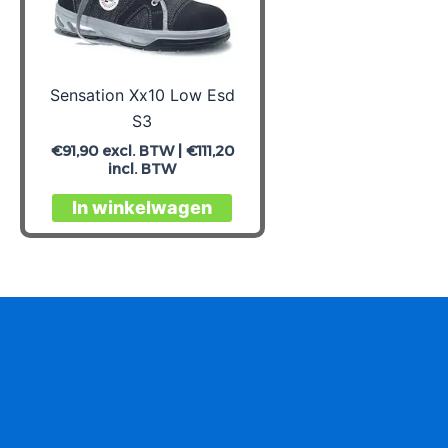
Sensation Xx10 Low Esd
S3
€
91,90
excl. BTW |
€
111,20
incl. BTW
Dit
In winkelwagen
product
heeft
meerdere
variaties.
Deze
optie
kan
gekozen
worden