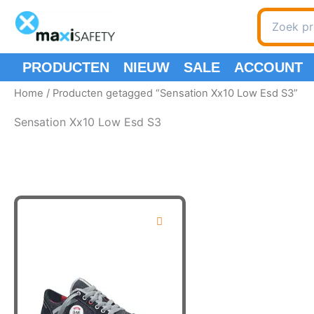
Ga
Zoeken
naar
naar:
de
inhoud
PRODUCTEN
NIEUW
SALE
ACCOUNT
Home
/ Producten getagged “Sensation Xx10 Low Esd S3”
Sensation Xx10 Low Esd S3