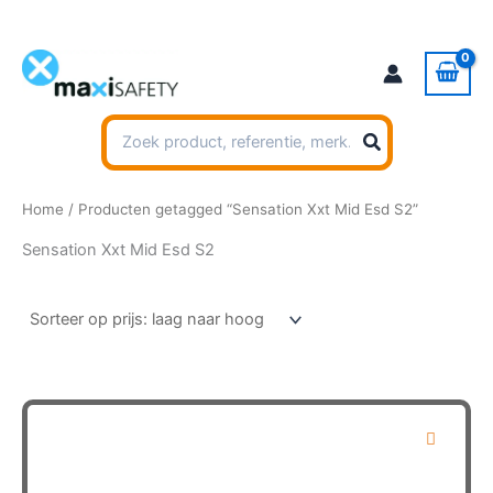
Ga
naar
de
inhoud
Zoeken
naar:
Home
/ Producten getagged “Sensation Xxt Mid Esd S2”
Sensation Xxt Mid Esd S2