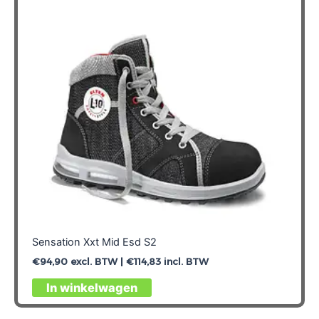
Sensation Xxt Mid Esd S2
€
94,90
excl. BTW |
€
114,83
incl. BTW
Dit
In winkelwagen
product
heeft