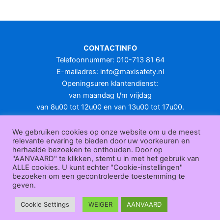
meerdere
variaties.
Deze
optie
CONTACTINFO
kan
Telefoonnummer: 010-713 81 64
gekozen
E-mailadres:
info@maxisafety.nl
worden
Openingsuren klantendienst:
op
van maandag t/m vrijdag
de
van 8u00 tot 12u00 en van 13u00 tot 17u00.
productpagina
Gesloten in het weekend en op feestdagen.
KLANTENSERVICE
We gebruiken cookies op onze website om u de meest
relevante ervaring te bieden door uw voorkeuren en
Over
herhaalde bezoeken te onthouden. Door op
ons
|
Bedrijfsgegevens
|
F.A.Q.
|
Bestelprocedure
|
Betaling
|
Verz
"AANVAARD" te klikken, stemt u in met het gebruik van
ending
|
Retourneren
|
Herroepingsrecht
|
Herroepingsfunctie
|
W
ALLE cookies. U kunt echter "Cookie-instellingen"
bezoeken om een gecontroleerde toestemming te
ederverkoop
|
Bedrukken
|
Contact
geven.
Algemene voorwaarden
|
Privacy policy
|
Sitemap
|
Disclaimer
Maxisafety.nl © 2026
Cookie Settings
WEIGER
AANVAARD