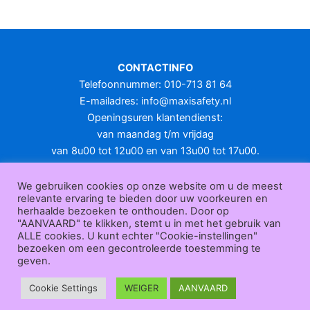
meerdere
variaties.
Deze
optie
CONTACTINFO
kan
Telefoonnummer: 010-713 81 64
gekozen
E-mailadres:
info@maxisafety.nl
worden
Openingsuren klantendienst:
op
van maandag t/m vrijdag
de
van 8u00 tot 12u00 en van 13u00 tot 17u00.
productpagina
Gesloten in het weekend en op feestdagen.
KLANTENSERVICE
We gebruiken cookies op onze website om u de meest
relevante ervaring te bieden door uw voorkeuren en
Over
herhaalde bezoeken te onthouden. Door op
ons
|
Bedrijfsgegevens
|
F.A.Q.
|
Bestelprocedure
|
Betaling
|
Verz
"AANVAARD" te klikken, stemt u in met het gebruik van
ending
|
Retourneren
|
Herroepingsrecht
|
Herroepingsfunctie
|
W
ALLE cookies. U kunt echter "Cookie-instellingen"
bezoeken om een gecontroleerde toestemming te
ederverkoop
|
Bedrukken
|
Contact
geven.
Algemene voorwaarden
|
Privacy policy
|
Sitemap
|
Disclaimer
Maxisafety.nl © 2026
Cookie Settings
WEIGER
AANVAARD