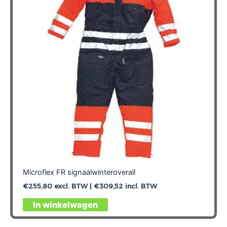
Microflex FR signaalwinteroverall
€
255,80
excl. BTW |
€
309,52
incl. BTW
Dit
In winkelwagen
product
heeft