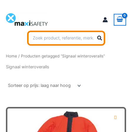
Ga
naar
de
inhoud
Zoeken
naar:
Home
/ Producten getagged “Signaal winteroveralls”
Signaal winteroveralls