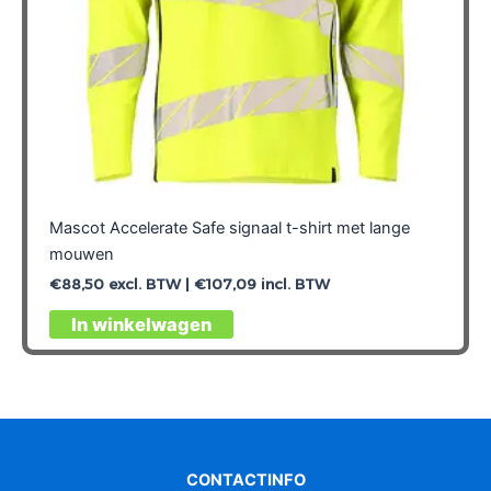
Mascot Accelerate Safe signaal t-shirt met lange
mouwen
€
88,50
excl. BTW |
€
107,09
incl. BTW
Dit
In winkelwagen
product
heeft
meerdere
variaties.
Deze
optie
CONTACTINFO