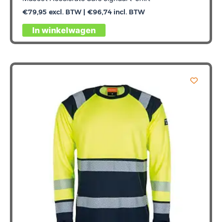
€
79,95
excl. BTW |
€
96,74
incl. BTW
Dit
In winkelwagen
product
heeft
meerdere
variaties.
Deze
optie
kan
gekozen
worden
op
de
productpagina