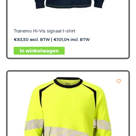
Tranemo Hi-Vis signaal t-shirt
€
83,50
excl. BTW |
€
101,04
incl. BTW
Dit
In winkelwagen
product
heeft
meerdere
variaties.
Deze
optie
kan
gekozen
worden
op
de
productpagina