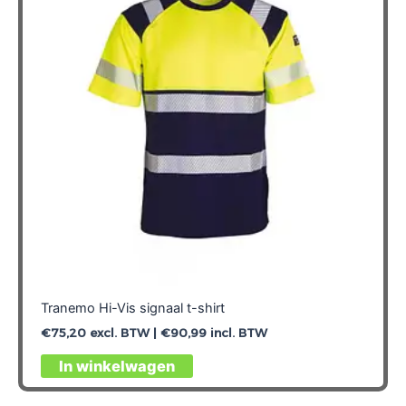
Tranemo Hi-Vis signaal t-shirt
€
75,20
excl. BTW |
€
90,99
incl. BTW
Dit
In winkelwagen
product
heeft