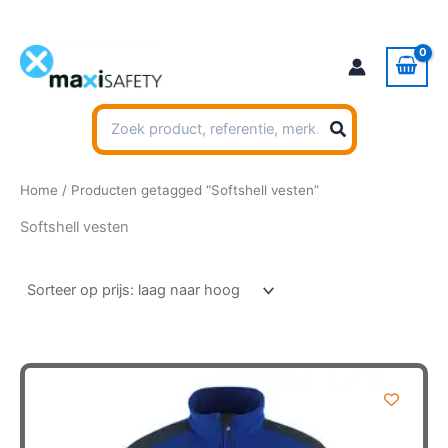
Ga
naar
de
inhoud
Zoeken
naar:
Home
/ Producten getagged “Softshell vesten”
Softshell vesten