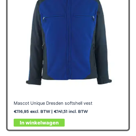
Mascot Unique Dresden softshell vest
€
116,95
excl. BTW |
€
141,51
incl. BTW
Dit
In winkelwagen
product
heeft