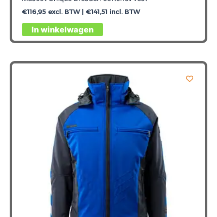
€
116,95
excl. BTW |
€
141,51
incl. BTW
Dit
In winkelwagen
product
heeft
meerdere
variaties.
Deze
optie
kan
gekozen
worden
op
de
productpagina