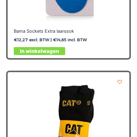
Bama Sockets Extra laarssok
€
12,27
excl. BTW |
€
14,85
incl. BTW
Dit
In winkelwagen
product
heeft
meerdere
variaties.
Deze
optie
kan
gekozen
worden
op
de
productpagina