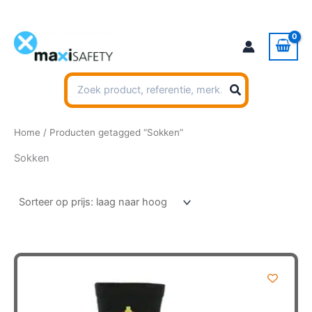
Ga
naar
de
inhoud
Zoeken
naar:
Home
/ Producten getagged “Sokken”
Sokken