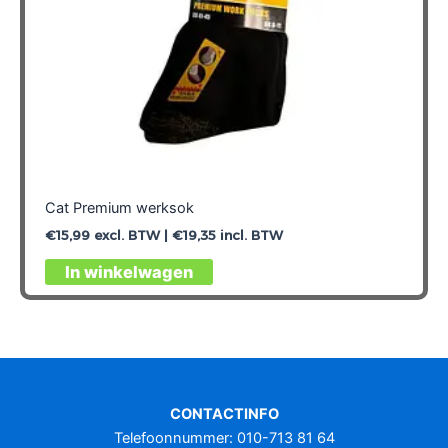
Cat Premium werksok
€
15,99
excl. BTW |
€
19,35
incl. BTW
Dit
In winkelwagen
product
heeft
meerdere
variaties.
Deze
optie
CONTACTINFO
kan
Telefoonnummer: 010-713 81 64