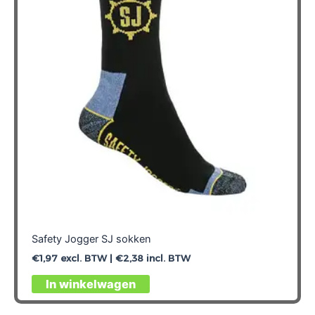
Safety Jogger SJ sokken
€
1,97
excl. BTW |
€
2,38
incl. BTW
Dit
In winkelwagen
product
heeft