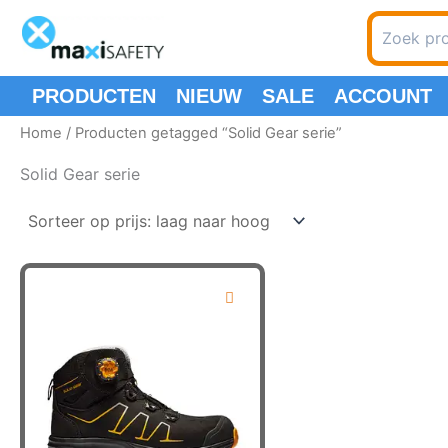
Ga
Zoeken
naar
naar:
de
inhoud
PRODUCTEN
NIEUW
SALE
ACCOUNT
Home
/ Producten getagged “Solid Gear serie”
Solid Gear serie