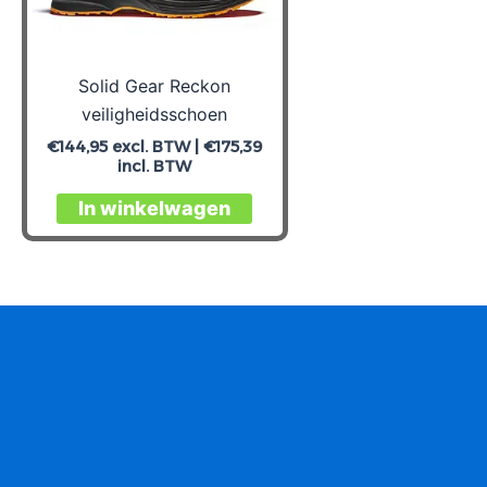
Solid Gear Reckon
veiligheidsschoen
€
144,95
excl. BTW |
€
175,39
incl. BTW
Dit
In winkelwagen
product
heeft
meerdere
variaties.
Deze
optie
kan
gekozen
worden
op