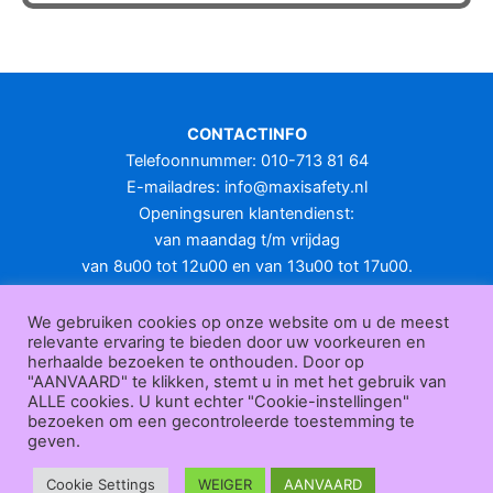
heeft
meerdere
variaties.
Deze
optie
CONTACTINFO
kan
Telefoonnummer: 010-713 81 64
gekozen
E-mailadres:
info@maxisafety.nl
worden
Openingsuren klantendienst:
op
van maandag t/m vrijdag
de
van 8u00 tot 12u00 en van 13u00 tot 17u00.
productpagina
Gesloten in het weekend en op feestdagen.
KLANTENSERVICE
We gebruiken cookies op onze website om u de meest
relevante ervaring te bieden door uw voorkeuren en
Over
herhaalde bezoeken te onthouden. Door op
ons
|
Bedrijfsgegevens
|
F.A.Q.
|
Bestelprocedure
|
Betaling
|
Verz
"AANVAARD" te klikken, stemt u in met het gebruik van
ending
|
Retourneren
|
Herroepingsrecht
|
Herroepingsfunctie
|
W
ALLE cookies. U kunt echter "Cookie-instellingen"
bezoeken om een gecontroleerde toestemming te
ederverkoop
|
Bedrukken
|
Contact
geven.
Algemene voorwaarden
|
Privacy policy
|
Sitemap
|
Disclaimer
Maxisafety.nl © 2026
Cookie Settings
WEIGER
AANVAARD