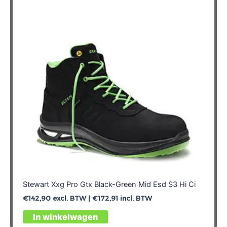
Stewart Xxg Pro Gtx Black-Green Mid Esd S3 Hi Ci
€
142,90
excl. BTW |
€
172,91
incl. BTW
Dit
In winkelwagen
product