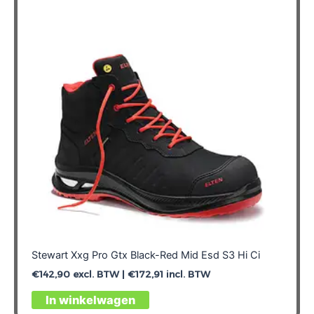
Stewart Xxg Pro Gtx Black-Red Mid Esd S3 Hi Ci
€
142,90
excl. BTW |
€
172,91
incl. BTW
Dit
In winkelwagen
product