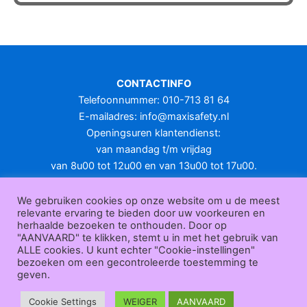
heeft
meerdere
variaties.
Deze
optie
CONTACTINFO
kan
Telefoonnummer: 010-713 81 64
gekozen
E-mailadres:
info@maxisafety.nl
worden
Openingsuren klantendienst:
op
van maandag t/m vrijdag
de
van 8u00 tot 12u00 en van 13u00 tot 17u00.
productpagina
Gesloten in het weekend en op feestdagen.
KLANTENSERVICE
We gebruiken cookies op onze website om u de meest
relevante ervaring te bieden door uw voorkeuren en
Over
herhaalde bezoeken te onthouden. Door op
ons
|
Bedrijfsgegevens
|
F.A.Q.
|
Bestelprocedure
|
Betaling
|
Verz
"AANVAARD" te klikken, stemt u in met het gebruik van
ending
|
Retourneren
|
Herroepingsrecht
|
Herroepingsfunctie
|
W
ALLE cookies. U kunt echter "Cookie-instellingen"
bezoeken om een gecontroleerde toestemming te
ederverkoop
|
Bedrukken
|
Contact
geven.
Algemene voorwaarden
|
Privacy policy
|
Sitemap
|
Disclaimer
Maxisafety.nl © 2026
Cookie Settings
WEIGER
AANVAARD