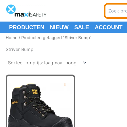
Ga
Zoeken
naar
naar:
de
inhoud
PRODUCTEN
NIEUW
SALE
ACCOUNT
Home
/ Producten getagged “Striver Bump”
Striver Bump