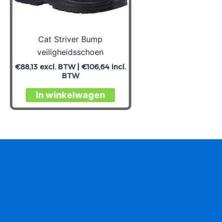
Cat Striver Bump
veiligheidsschoen
€
88,13
excl. BTW |
€
106,64
incl.
BTW
Dit
In winkelwagen
product
heeft
meerdere
variaties.
Deze
optie
kan
gekozen
worden
op