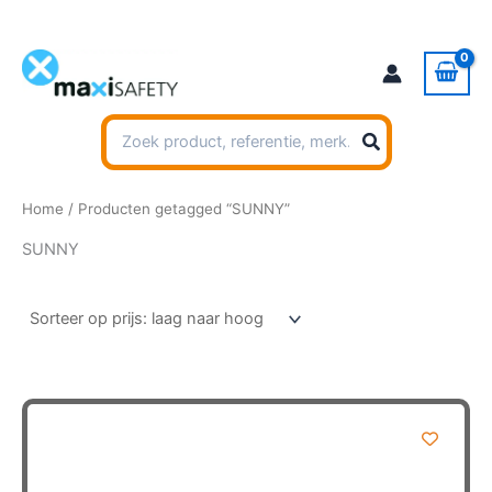
Ga
naar
de
inhoud
Zoeken
naar:
Home
/ Producten getagged “SUNNY”
SUNNY