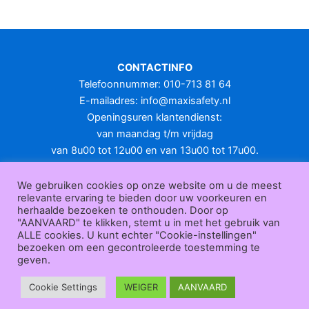
meerdere
variaties.
Deze
optie
CONTACTINFO
kan
Telefoonnummer: 010-713 81 64
gekozen
E-mailadres:
info@maxisafety.nl
worden
Openingsuren klantendienst:
op
van maandag t/m vrijdag
de
van 8u00 tot 12u00 en van 13u00 tot 17u00.
productpagina
Gesloten in het weekend en op feestdagen.
KLANTENSERVICE
We gebruiken cookies op onze website om u de meest
relevante ervaring te bieden door uw voorkeuren en
Over
herhaalde bezoeken te onthouden. Door op
ons
|
Bedrijfsgegevens
|
F.A.Q.
|
Bestelprocedure
|
Betaling
|
Verz
"AANVAARD" te klikken, stemt u in met het gebruik van
ending
|
Retourneren
|
Herroepingsrecht
|
Herroepingsfunctie
|
W
ALLE cookies. U kunt echter "Cookie-instellingen"
bezoeken om een gecontroleerde toestemming te
ederverkoop
|
Bedrukken
|
Contact
geven.
Algemene voorwaarden
|
Privacy policy
|
Sitemap
|
Disclaimer
Maxisafety.nl © 2026
Cookie Settings
WEIGER
AANVAARD