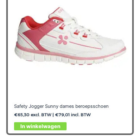
Safety Jogger Sunny dames beroepsschoen
€
65,30
excl. BTW |
€
79,01
incl. BTW
Dit
In winkelwagen
product
heeft