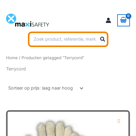
Ga
naar
de
inhoud
Zoeken
naar:
Home
/ Producten getagged “Terrycord”
Terrycord