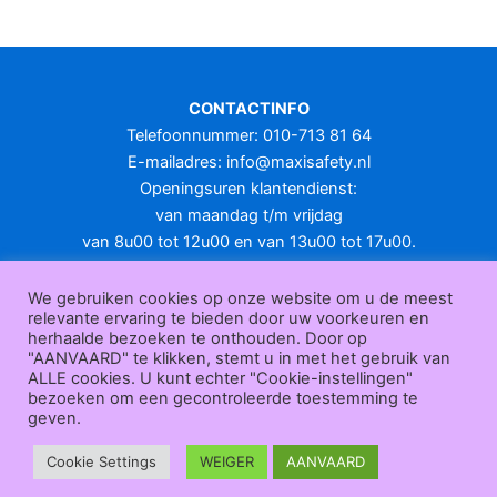
meerdere
variaties.
Deze
optie
CONTACTINFO
kan
Telefoonnummer: 010-713 81 64
gekozen
E-mailadres:
info@maxisafety.nl
worden
Openingsuren klantendienst:
op
van maandag t/m vrijdag
de
van 8u00 tot 12u00 en van 13u00 tot 17u00.
productpagina
Gesloten in het weekend en op feestdagen.
KLANTENSERVICE
We gebruiken cookies op onze website om u de meest
relevante ervaring te bieden door uw voorkeuren en
Over
herhaalde bezoeken te onthouden. Door op
ons
|
Bedrijfsgegevens
|
F.A.Q.
|
Bestelprocedure
|
Betaling
|
Verz
"AANVAARD" te klikken, stemt u in met het gebruik van
ending
|
Retourneren
|
Herroepingsrecht
|
Herroepingsfunctie
|
W
ALLE cookies. U kunt echter "Cookie-instellingen"
bezoeken om een gecontroleerde toestemming te
ederverkoop
|
Bedrukken
|
Contact
geven.
Algemene voorwaarden
|
Privacy policy
|
Sitemap
|
Disclaimer
Maxisafety.nl © 2026
Cookie Settings
WEIGER
AANVAARD