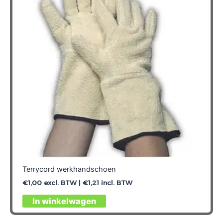
Terrycord werkhandschoen
€
1,00
excl. BTW |
€
1,21
incl. BTW
Dit
In winkelwagen
product
heeft