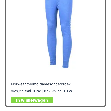
Norwear thermo damesonderbroek
€
27,23
excl. BTW |
€
32,95
incl. BTW
Dit
In winkelwagen
product
heeft