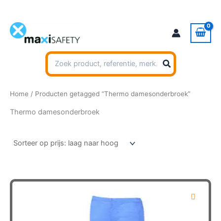
Ga
naar
de
inhoud
Zoeken
naar:
Home
/ Producten getagged “Thermo damesonderbroek”
Thermo damesonderbroek