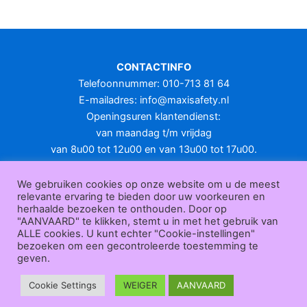
meerdere
variaties.
Deze
optie
CONTACTINFO
kan
Telefoonnummer: 010-713 81 64
gekozen
E-mailadres:
info@maxisafety.nl
worden
Openingsuren klantendienst:
op
van maandag t/m vrijdag
de
van 8u00 tot 12u00 en van 13u00 tot 17u00.
productpagina
Gesloten in het weekend en op feestdagen.
KLANTENSERVICE
We gebruiken cookies op onze website om u de meest
relevante ervaring te bieden door uw voorkeuren en
Over
herhaalde bezoeken te onthouden. Door op
ons
|
Bedrijfsgegevens
|
F.A.Q.
|
Bestelprocedure
|
Betaling
|
Verz
"AANVAARD" te klikken, stemt u in met het gebruik van
ending
|
Retourneren
|
Herroepingsrecht
|
Herroepingsfunctie
|
W
ALLE cookies. U kunt echter "Cookie-instellingen"
bezoeken om een gecontroleerde toestemming te
ederverkoop
|
Bedrukken
|
Contact
geven.
Algemene voorwaarden
|
Privacy policy
|
Sitemap
|
Disclaimer
Maxisafety.nl © 2026
Cookie Settings
WEIGER
AANVAARD