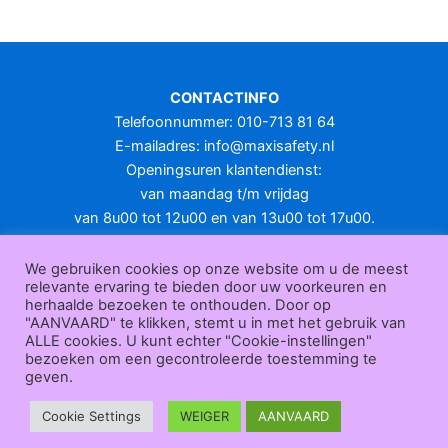
meerdere
variaties.
Deze
optie
CONTACTINFO
kan
Telefoonnummer: 010-713 81 64
gekozen
E-mailadres:
info@maxisafety.nl
worden
Openingsuren klantendienst:
op
van maandag t/m vrijdag
de
van 8u00 tot 12u00 en van 13u00 tot 17u00.
productpagina
Gesloten in het weekend en op feestdagen.
KLANTENSERVICE
We gebruiken cookies op onze website om u de meest
relevante ervaring te bieden door uw voorkeuren en
Over
herhaalde bezoeken te onthouden. Door op
ons
|
Bedrijfsgegevens
|
F.A.Q.
|
Bestelprocedure
|
Betaling
|
Verz
"AANVAARD" te klikken, stemt u in met het gebruik van
ending
|
Retourneren
|
Herroepingsrecht
|
Herroepingsfunctie
|
W
ALLE cookies. U kunt echter "Cookie-instellingen"
bezoeken om een gecontroleerde toestemming te
ederverkoop
|
Bedrukken
|
Contact
geven.
Algemene voorwaarden
|
Privacy policy
|
Sitemap
|
Disclaimer
Maxisafety.nl © 2026
Cookie Settings
WEIGER
AANVAARD