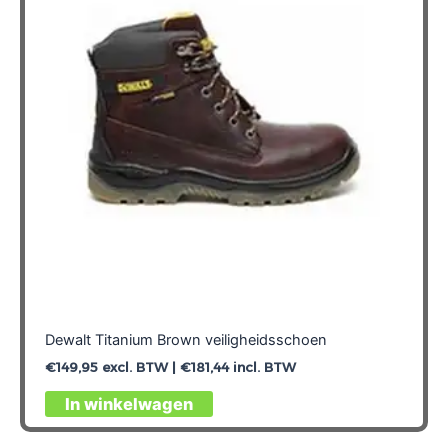
Dewalt Titanium Brown veiligheidsschoen
€
149,95
excl. BTW |
€
181,44
incl. BTW
Dit
In winkelwagen
product
heeft