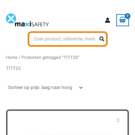
Ga
naar
de
inhoud
Zoeken
naar:
Home
/ Producten getagged “TITT25”
TITT25