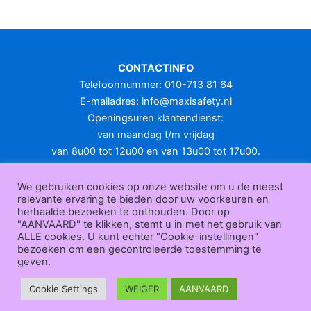
meerdere
variaties.
Deze
optie
CONTACTINFO
kan
Telefoonnummer: 010-713 81 64
gekozen
E-mailadres:
info@maxisafety.nl
worden
Openingsuren klantendienst:
op
van maandag t/m vrijdag
de
van 8u00 tot 12u00 en van 13u00 tot 17u00.
productpagina
Gesloten in het weekend en op feestdagen.
KLANTENSERVICE
We gebruiken cookies op onze website om u de meest
relevante ervaring te bieden door uw voorkeuren en
Over
herhaalde bezoeken te onthouden. Door op
ons
|
Bedrijfsgegevens
|
F.A.Q.
|
Bestelprocedure
|
Betaling
|
Verz
"AANVAARD" te klikken, stemt u in met het gebruik van
ending
|
Retourneren
|
Herroepingsrecht
|
Herroepingsfunctie
|
W
ALLE cookies. U kunt echter "Cookie-instellingen"
bezoeken om een gecontroleerde toestemming te
ederverkoop
|
Bedrukken
|
Contact
geven.
Algemene voorwaarden
|
Privacy policy
|
Sitemap
|
Disclaimer
Maxisafety.nl © 2026
Cookie Settings
WEIGER
AANVAARD