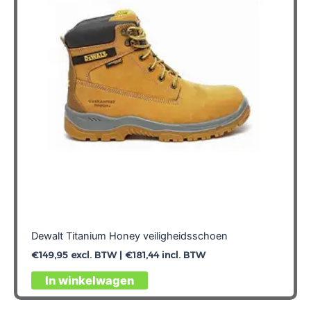
Dewalt Titanium Honey veiligheidsschoen
€
149,95
excl. BTW |
€
181,44
incl. BTW
Dit
In winkelwagen
product
heeft