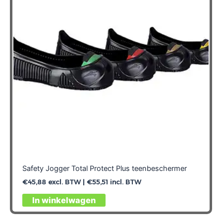
Safety Jogger Total Protect Plus teenbeschermer
€
45,88
excl. BTW |
€
55,51
incl. BTW
Dit
In winkelwagen
product
heeft