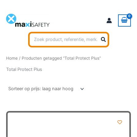
Ga
naar
de
inhoud
Zoeken
naar:
Home
/ Producten getagged “Total Protect Plus”
Total Protect Plus