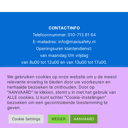
meerdere
variaties.
Deze
optie
CONTACTINFO
kan
Telefoonnummer: 010-713 81 64
gekozen
E-mailadres:
info@maxisafety.nl
worden
Openingsuren klantendienst:
op
van maandag t/m vrijdag
de
van 8u00 tot 12u00 en van 13u00 tot 17u00.
productpagina
Gesloten in het weekend en op feestdagen.
KLANTENSERVICE
We gebruiken cookies op onze website om u de meest
relevante ervaring te bieden door uw voorkeuren en
Over
herhaalde bezoeken te onthouden. Door op
ons
|
Bedrijfsgegevens
|
F.A.Q.
|
Bestelprocedure
|
Betaling
|
Verz
"AANVAARD" te klikken, stemt u in met het gebruik van
ending
|
Retourneren
|
Herroepingsrecht
|
Herroepingsfunctie
|
W
ALLE cookies. U kunt echter "Cookie-instellingen"
bezoeken om een gecontroleerde toestemming te
ederverkoop
|
Bedrukken
|
Contact
geven.
Algemene voorwaarden
|
Privacy policy
|
Sitemap
|
Disclaimer
Maxisafety.nl © 2026
Cookie Settings
WEIGER
AANVAARD