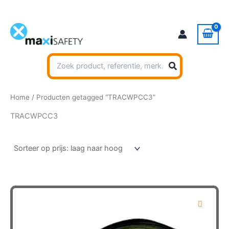
Ga
naar
de
inhoud
Zoeken
naar:
Home
/ Producten getagged “TRACWPCC3”
TRACWPCC3