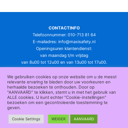
CONTACTINFO
Telefoonnummer: 010-713 81 64
E-mailadres:
info@maxisafety.nl
Openingsuren klantendienst:
van maandag t/m vrijdag
van 8u00 tot 12u00 en van 13u00 tot 17u00.
Gesloten in het weekend en op feestdagen.
KLANTENSERVICE
We gebruiken cookies op onze website om u de meest
relevante ervaring te bieden door uw voorkeuren en
Over
herhaalde bezoeken te onthouden. Door op
ons
|
Bedrijfsgegevens
|
F.A.Q.
|
Bestelprocedure
|
Betaling
|
Verz
"AANVAARD" te klikken, stemt u in met het gebruik van
ending
|
Retourneren
|
Herroepingsrecht
|
Herroepingsfunctie
|
W
ALLE cookies. U kunt echter "Cookie-instellingen"
bezoeken om een gecontroleerde toestemming te
ederverkoop
|
Bedrukken
|
Contact
geven.
Algemene voorwaarden
|
Privacy policy
|
Sitemap
|
Disclaimer
Maxisafety.nl © 2026
Cookie Settings
WEIGER
AANVAARD