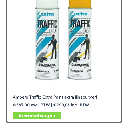
Ampère Traffic Extra Paint extra lijnspuitverf
€
247,80
excl. BTW |
€
299,84
incl. BTW
Dit
In winkelwagen
product
heeft