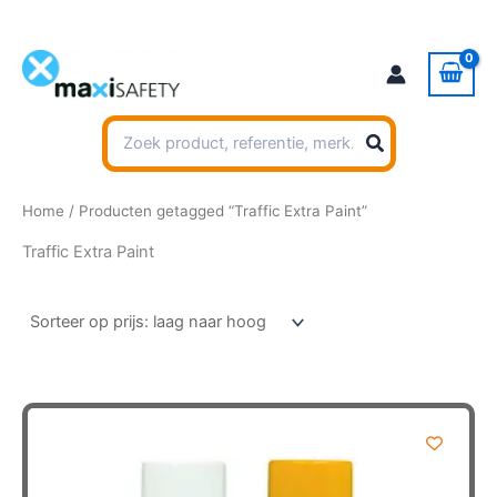
Ga
naar
de
inhoud
Zoeken
naar:
Home
/ Producten getagged “Traffic Extra Paint”
Traffic Extra Paint