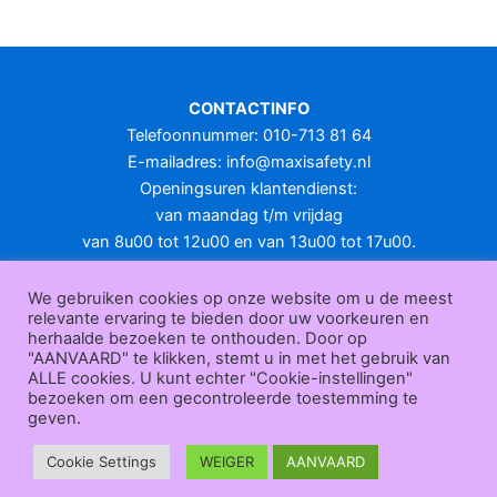
meerdere
variaties.
Deze
optie
CONTACTINFO
kan
Telefoonnummer: 010-713 81 64
gekozen
E-mailadres:
info@maxisafety.nl
worden
Openingsuren klantendienst:
op
van maandag t/m vrijdag
de
van 8u00 tot 12u00 en van 13u00 tot 17u00.
productpagina
Gesloten in het weekend en op feestdagen.
KLANTENSERVICE
We gebruiken cookies op onze website om u de meest
relevante ervaring te bieden door uw voorkeuren en
Over
herhaalde bezoeken te onthouden. Door op
ons
|
Bedrijfsgegevens
|
F.A.Q.
|
Bestelprocedure
|
Betaling
|
Verz
"AANVAARD" te klikken, stemt u in met het gebruik van
ending
|
Retourneren
|
Herroepingsrecht
|
Herroepingsfunctie
|
W
ALLE cookies. U kunt echter "Cookie-instellingen"
bezoeken om een gecontroleerde toestemming te
ederverkoop
|
Bedrukken
|
Contact
geven.
Algemene voorwaarden
|
Privacy policy
|
Sitemap
|
Disclaimer
Maxisafety.nl © 2026
Cookie Settings
WEIGER
AANVAARD