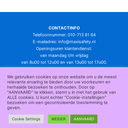
meerdere
variaties.
Deze
optie
CONTACTINFO
kan
Telefoonnummer: 010-713 81 64
gekozen
E-mailadres:
info@maxisafety.nl
worden
Openingsuren klantendienst:
op
van maandag t/m vrijdag
de
van 8u00 tot 12u00 en van 13u00 tot 17u00.
productpagina
Gesloten in het weekend en op feestdagen.
KLANTENSERVICE
We gebruiken cookies op onze website om u de meest
relevante ervaring te bieden door uw voorkeuren en
Over
herhaalde bezoeken te onthouden. Door op
ons
|
Bedrijfsgegevens
|
F.A.Q.
|
Bestelprocedure
|
Betaling
|
Verz
"AANVAARD" te klikken, stemt u in met het gebruik van
ending
|
Retourneren
|
Herroepingsrecht
|
Herroepingsfunctie
|
W
ALLE cookies. U kunt echter "Cookie-instellingen"
bezoeken om een gecontroleerde toestemming te
ederverkoop
|
Bedrukken
|
Contact
geven.
Algemene voorwaarden
|
Privacy policy
|
Sitemap
|
Disclaimer
Maxisafety.nl © 2026
Cookie Settings
WEIGER
AANVAARD