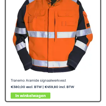
Tranemo Aramide signaalwerkvest
€
380,00
excl. BTW |
€
459,80
incl. BTW
Dit
In winkelwagen
product
heeft