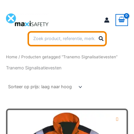
Ga
naar
de
inhoud
Zoeken
naar:
Home
/ Producten getagged “Tranemo Signalisatievesten”
Tranemo Signalisatievesten