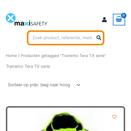
Ga
naar
de
inhoud
Zoeken
naar:
Home
/ Producten getagged “Tranemo Tera TX serie”
Tranemo Tera TX serie