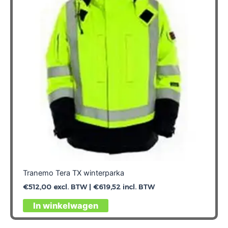
Tranemo Tera TX winterparka
€
512,00
excl. BTW |
€
619,52
incl. BTW
Dit
In winkelwagen
product
heeft