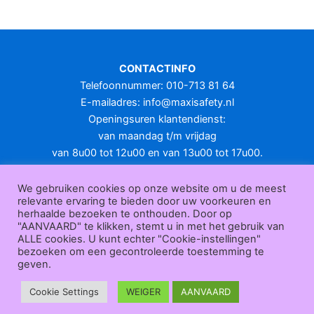
meerdere
variaties.
Deze
optie
CONTACTINFO
kan
Telefoonnummer: 010-713 81 64
gekozen
E-mailadres:
info@maxisafety.nl
worden
Openingsuren klantendienst:
op
van maandag t/m vrijdag
de
van 8u00 tot 12u00 en van 13u00 tot 17u00.
productpagina
Gesloten in het weekend en op feestdagen.
KLANTENSERVICE
We gebruiken cookies op onze website om u de meest
relevante ervaring te bieden door uw voorkeuren en
Over
herhaalde bezoeken te onthouden. Door op
ons
|
Bedrijfsgegevens
|
F.A.Q.
|
Bestelprocedure
|
Betaling
|
Verz
"AANVAARD" te klikken, stemt u in met het gebruik van
ending
|
Retourneren
|
Herroepingsrecht
|
Herroepingsfunctie
|
W
ALLE cookies. U kunt echter "Cookie-instellingen"
bezoeken om een gecontroleerde toestemming te
ederverkoop
|
Bedrukken
|
Contact
geven.
Algemene voorwaarden
|
Privacy policy
|
Sitemap
|
Disclaimer
Maxisafety.nl © 2026
Cookie Settings
WEIGER
AANVAARD