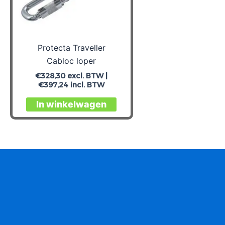
Protecta Traveller
Cabloc loper
€
328,30
excl. BTW |
€
397,24
incl. BTW
In winkelwagen