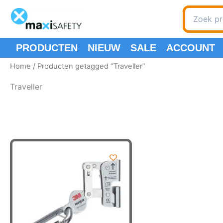
Ga
Zoeken
naar
naar:
de
inhoud
PRODUCTEN
NIEUW
SALE
ACCOUNT
Home
/ Producten getagged “Traveller”
Traveller