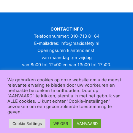
meerdere
variaties.
Deze
optie
CONTACTINFO
kan
Telefoonnummer: 010-713 81 64
gekozen
E-mailadres:
info@maxisafety.nl
worden
Openingsuren klantendienst:
op
van maandag t/m vrijdag
de
van 8u00 tot 12u00 en van 13u00 tot 17u00.
productpagina
Gesloten in het weekend en op feestdagen.
KLANTENSERVICE
We gebruiken cookies op onze website om u de meest
relevante ervaring te bieden door uw voorkeuren en
Over
herhaalde bezoeken te onthouden. Door op
ons
|
Bedrijfsgegevens
|
F.A.Q.
|
Bestelprocedure
|
Betaling
|
Verz
"AANVAARD" te klikken, stemt u in met het gebruik van
ending
|
Retourneren
|
Herroepingsrecht
|
Herroepingsfunctie
|
W
ALLE cookies. U kunt echter "Cookie-instellingen"
bezoeken om een gecontroleerde toestemming te
ederverkoop
|
Bedrukken
|
Contact
geven.
Algemene voorwaarden
|
Privacy policy
|
Sitemap
|
Disclaimer
Maxisafety.nl © 2026
Cookie Settings
WEIGER
AANVAARD