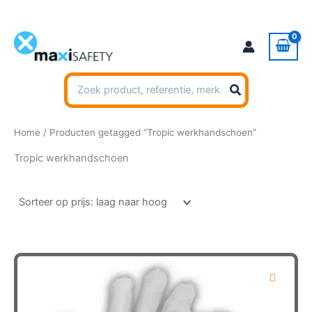
Ga
naar
de
inhoud
Zoeken
naar:
Home
/ Producten getagged “Tropic werkhandschoen”
Tropic werkhandschoen