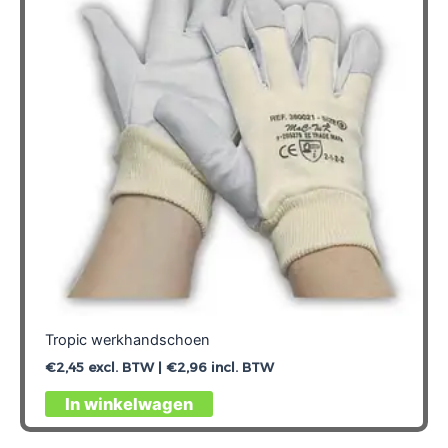
Tropic werkhandschoen
€
2,45
excl. BTW |
€
2,96
incl. BTW
Dit
In winkelwagen
product
heeft