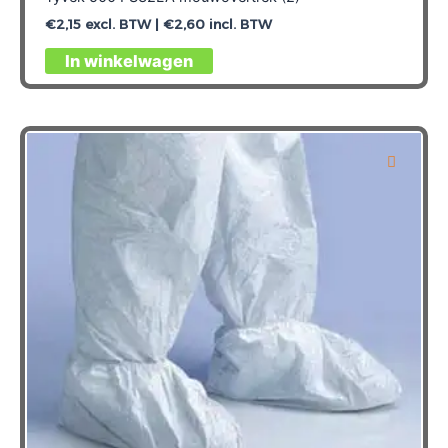
€
2,15
excl. BTW |
€
2,60
incl. BTW
Dit
In winkelwagen
product
heeft
meerdere
variaties.
Deze
optie
kan
gekozen
worden
op
de
productpagina