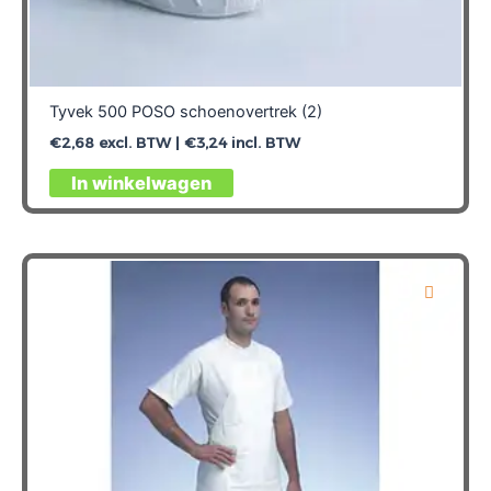
Tyvek 500 POSO schoenovertrek (2)
€
2,68
excl. BTW |
€
3,24
incl. BTW
Dit
In winkelwagen
product
heeft
meerdere
variaties.
Deze
optie
kan
gekozen
worden
op
de
productpagina