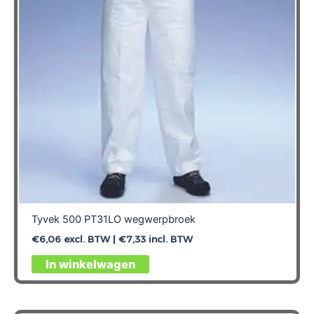
gekozen
worden
op
de
productpagina
Tyvek 500 PT31LO wegwerpbroek
€
6,06
excl. BTW |
€
7,33
incl. BTW
Dit
In winkelwagen
product
heeft
meerdere