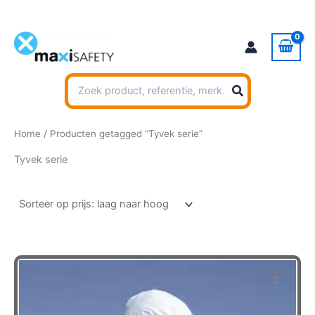
Ga
naar
de
inhoud
Zoeken
naar:
Home
/ Producten getagged “Tyvek serie”
Tyvek serie