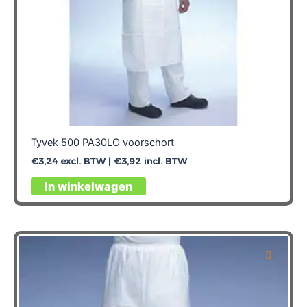
Tyvek 500 PA30LO voorschort
€
3,24
excl. BTW |
€
3,92
incl. BTW
Dit
In winkelwagen
product
heeft
meerdere
variaties.
Deze
optie
kan