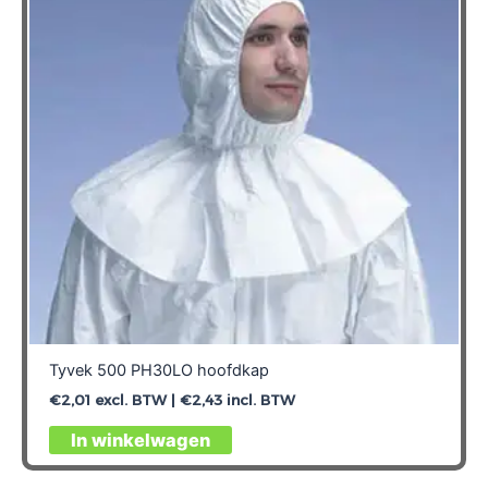
Tyvek 500 PH30LO hoofdkap
€
2,01
excl. BTW |
€
2,43
incl. BTW
Dit
In winkelwagen
product
heeft