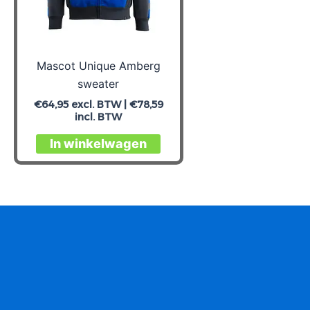
Mascot Unique Amberg
sweater
€
64,95
excl. BTW |
€
78,59
incl. BTW
Dit
In winkelwagen
product
heeft
meerdere
variaties.
Deze
optie
kan
gekozen
worden