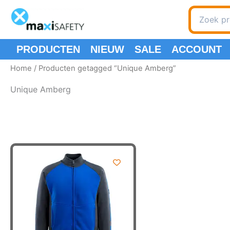
Ga
Zoeken
naar
naar:
de
inhoud
PRODUCTEN
NIEUW
SALE
ACCOUNT
Home
/ Producten getagged “Unique Amberg”
Unique Amberg