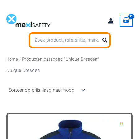
Ga
naar
de
inhoud
Zoeken
naar:
Home
/ Producten getagged “Unique Dresden”
Unique Dresden