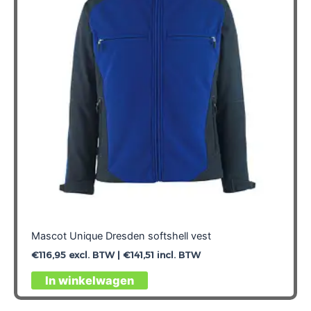
Mascot Unique Dresden softshell vest
€
116,95
excl. BTW |
€
141,51
incl. BTW
Dit
In winkelwagen
product
heeft