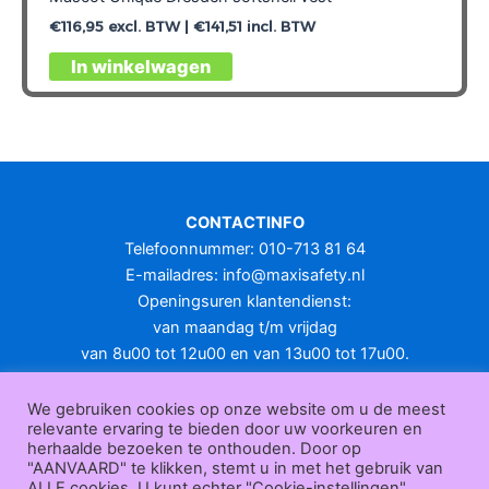
€
116,95
excl. BTW |
€
141,51
incl. BTW
Dit
In winkelwagen
product
heeft
meerdere
variaties.
Deze
optie
CONTACTINFO
kan
Telefoonnummer: 010-713 81 64
gekozen
E-mailadres:
info@maxisafety.nl
worden
Openingsuren klantendienst:
op
van maandag t/m vrijdag
de
van 8u00 tot 12u00 en van 13u00 tot 17u00.
productpagina
Gesloten in het weekend en op feestdagen.
KLANTENSERVICE
We gebruiken cookies op onze website om u de meest
relevante ervaring te bieden door uw voorkeuren en
Over
herhaalde bezoeken te onthouden. Door op
ons
|
Bedrijfsgegevens
|
F.A.Q.
|
Bestelprocedure
|
Betaling
|
Verz
"AANVAARD" te klikken, stemt u in met het gebruik van
ending
|
Retourneren
|
Herroepingsrecht
|
Herroepingsfunctie
|
W
ALLE cookies. U kunt echter "Cookie-instellingen"