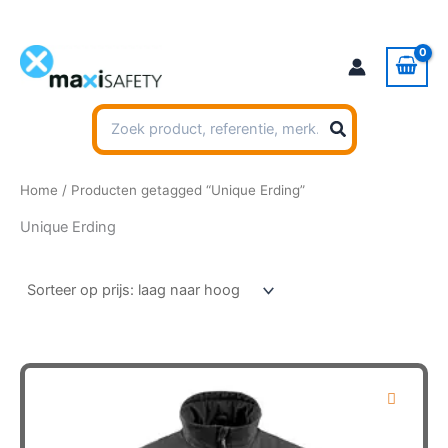
Ga
naar
de
inhoud
Zoeken
naar:
Home
/ Producten getagged “Unique Erding”
Unique Erding