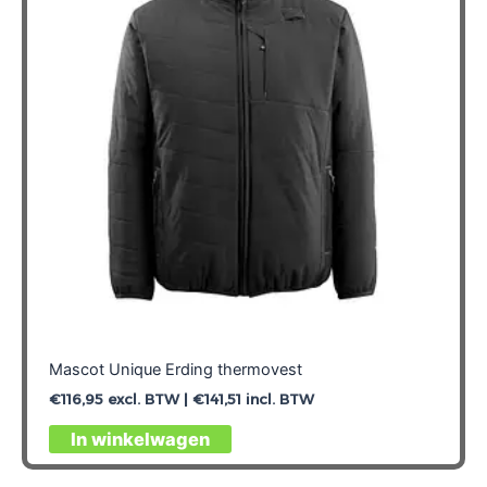
Mascot Unique Erding thermovest
€
116,95
excl. BTW |
€
141,51
incl. BTW
Dit
In winkelwagen
product
heeft