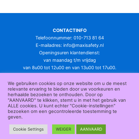
meerdere
variaties.
Deze
optie
CONTACTINFO
kan
Telefoonnummer: 010-713 81 64
gekozen
E-mailadres:
info@maxisafety.nl
worden
Openingsuren klantendienst:
op
van maandag t/m vrijdag
de
van 8u00 tot 12u00 en van 13u00 tot 17u00.
productpagina
Gesloten in het weekend en op feestdagen.
KLANTENSERVICE
We gebruiken cookies op onze website om u de meest
relevante ervaring te bieden door uw voorkeuren en
Over
herhaalde bezoeken te onthouden. Door op
ons
|
Bedrijfsgegevens
|
F.A.Q.
|
Bestelprocedure
|
Betaling
|
Verz
"AANVAARD" te klikken, stemt u in met het gebruik van
ending
|
Retourneren
|
Herroepingsrecht
|
Herroepingsfunctie
|
W
ALLE cookies. U kunt echter "Cookie-instellingen"
bezoeken om een gecontroleerde toestemming te
ederverkoop
|
Bedrukken
|
Contact
geven.
Algemene voorwaarden
|
Privacy policy
|
Sitemap
|
Disclaimer
Maxisafety.nl © 2026
Cookie Settings
WEIGER
AANVAARD