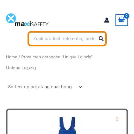
Ga
naar
de
inhoud
Zoeken
naar:
Home
/ Producten getagged “Unique Leipzig”
Unique Leipzig