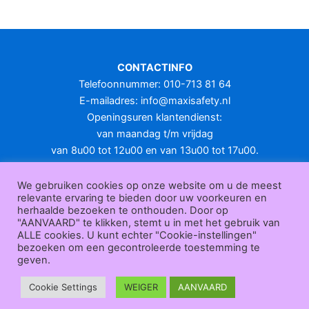
meerdere
variaties.
Deze
optie
CONTACTINFO
kan
Telefoonnummer: 010-713 81 64
gekozen
E-mailadres:
info@maxisafety.nl
worden
Openingsuren klantendienst:
op
van maandag t/m vrijdag
de
van 8u00 tot 12u00 en van 13u00 tot 17u00.
productpagina
Gesloten in het weekend en op feestdagen.
KLANTENSERVICE
We gebruiken cookies op onze website om u de meest
relevante ervaring te bieden door uw voorkeuren en
Over
herhaalde bezoeken te onthouden. Door op
ons
|
Bedrijfsgegevens
|
F.A.Q.
|
Bestelprocedure
|
Betaling
|
Verz
"AANVAARD" te klikken, stemt u in met het gebruik van
ending
|
Retourneren
|
Herroepingsrecht
|
Herroepingsfunctie
|
W
ALLE cookies. U kunt echter "Cookie-instellingen"
bezoeken om een gecontroleerde toestemming te
ederverkoop
|
Bedrukken
|
Contact
geven.
Algemene voorwaarden
|
Privacy policy
|
Sitemap
|
Disclaimer
Maxisafety.nl © 2026
Cookie Settings
WEIGER
AANVAARD