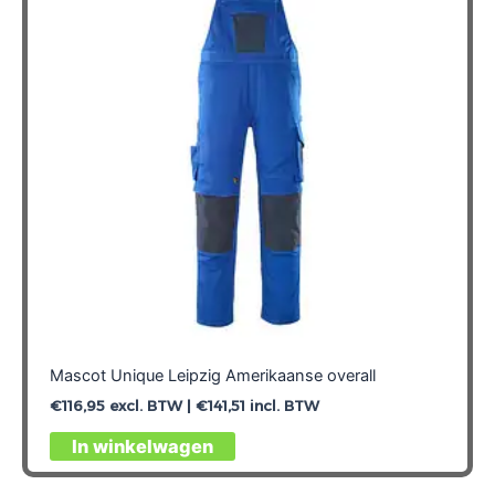
Mascot Unique Leipzig Amerikaanse overall
€
116,95
excl. BTW |
€
141,51
incl. BTW
Dit
In winkelwagen
product
heeft