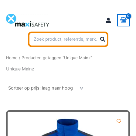
Ga
naar
de
inhoud
Zoeken
naar:
Home
/ Producten getagged “Unique Mainz”
Unique Mainz