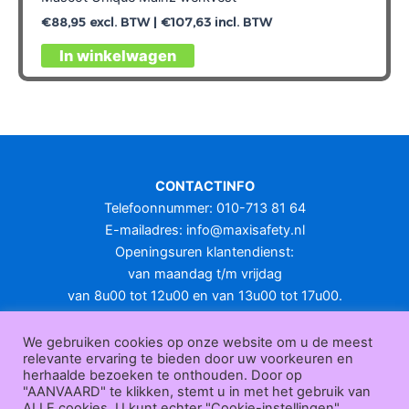
€
88,95
excl. BTW |
€
107,63
incl. BTW
Dit
In winkelwagen
product
heeft
meerdere
variaties.
Deze
optie
CONTACTINFO
kan
Telefoonnummer: 010-713 81 64
gekozen
E-mailadres:
info@maxisafety.nl
worden
Openingsuren klantendienst:
op
van maandag t/m vrijdag
de
van 8u00 tot 12u00 en van 13u00 tot 17u00.
productpagina
Gesloten in het weekend en op feestdagen.
KLANTENSERVICE
We gebruiken cookies op onze website om u de meest
relevante ervaring te bieden door uw voorkeuren en
Over
herhaalde bezoeken te onthouden. Door op
ons
|
Bedrijfsgegevens
|
F.A.Q.
|
Bestelprocedure
|
Betaling
|
Verz
"AANVAARD" te klikken, stemt u in met het gebruik van
ending
|
Retourneren
|
Herroepingsrecht
|
Herroepingsfunctie
|
W
ALLE cookies. U kunt echter "Cookie-instellingen"