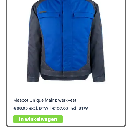
Mascot Unique Mainz werkvest
€
88,95
excl. BTW |
€
107,63
incl. BTW
Dit
In winkelwagen
product
heeft