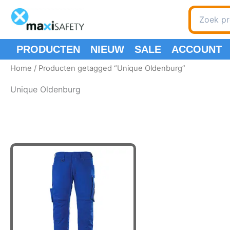
Ga
Zoeken
naar
naar:
de
inhoud
PRODUCTEN
NIEUW
SALE
ACCOUNT
Home
/ Producten getagged “Unique Oldenburg”
Unique Oldenburg