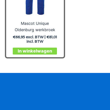
Mascot Unique
Oldenburg werkbroek
€
66,95
excl. BTW |
€
81,01
incl. BTW
Dit
In winkelwagen
product
heeft
meerdere
variaties.
Deze
optie
kan
gekozen
worden