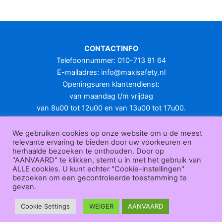
meerdere
variaties.
Deze
optie
CONTACTINFO
kan
Telefoonnummer: 010-713 81 64
gekozen
E-mailadres:
info@maxisafety.nl
worden
Openingsuren klantendienst:
op
van maandag t/m vrijdag
de
van 8u00 tot 12u00 en van 13u00 tot 17u00.
productpagina
Gesloten in het weekend en op feestdagen.
KLANTENSERVICE
We gebruiken cookies op onze website om u de meest
relevante ervaring te bieden door uw voorkeuren en
Over
herhaalde bezoeken te onthouden. Door op
ons
|
Bedrijfsgegevens
|
F.A.Q.
|
Bestelprocedure
|
Betaling
|
Verz
"AANVAARD" te klikken, stemt u in met het gebruik van
ending
|
Retourneren
|
Herroepingsrecht
|
Herroepingsfunctie
|
W
ALLE cookies. U kunt echter "Cookie-instellingen"
bezoeken om een gecontroleerde toestemming te
ederverkoop
|
Bedrukken
|
Contact
geven.
Algemene voorwaarden
|
Privacy policy
|
Sitemap
|
Disclaimer
Maxisafety.nl © 2026
Cookie Settings
WEIGER
AANVAARD