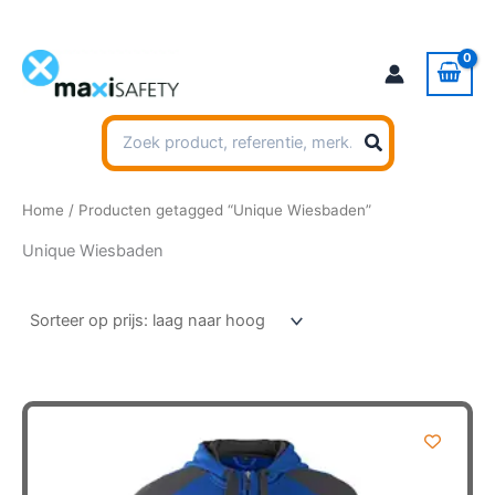
Ga
naar
de
inhoud
Zoeken
naar:
Home
/ Producten getagged “Unique Wiesbaden”
Unique Wiesbaden