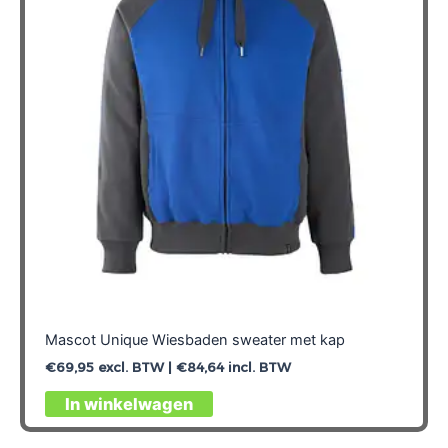
Mascot Unique Wiesbaden sweater met kap
€
69,95
excl. BTW |
€
84,64
incl. BTW
Dit
In winkelwagen
product
heeft