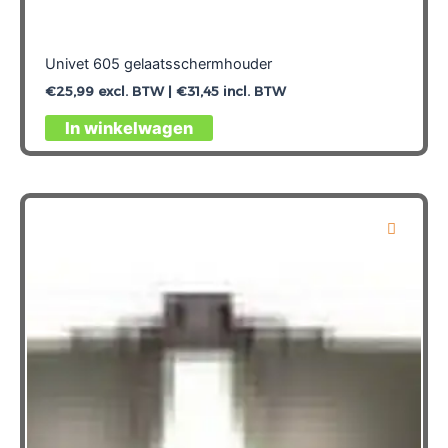
Univet 605 gelaatsschermhouder
€
25,99
excl. BTW |
€
31,45
incl. BTW
In winkelwagen