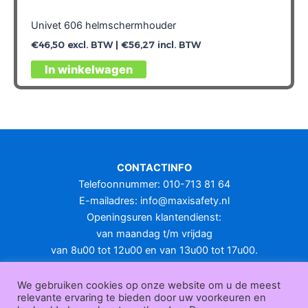
Univet 606 helmschermhouder
€
46,50
excl. BTW |
€
56,27
incl. BTW
In winkelwagen
CONTACTINFO
Telefoonnummer: 010-713 81 64
E-mailadres:
info@maxisafety.nl
Openingsuren klantendienst:
van maandag t/m vrijdag
van 8u00 tot 12u00 en van 13u00 tot 17u00.
Gesloten in het weekend en op feestdagen.
KLANTENSERVICE
We gebruiken cookies op onze website om u de meest
relevante ervaring te bieden door uw voorkeuren en
Over