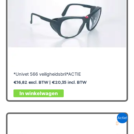
*Univet 566 veiligheidsbril*ACTIE
€
16,82
excl. BTW |
€
20,35
incl. BTW
In winkelwagen
Actie!