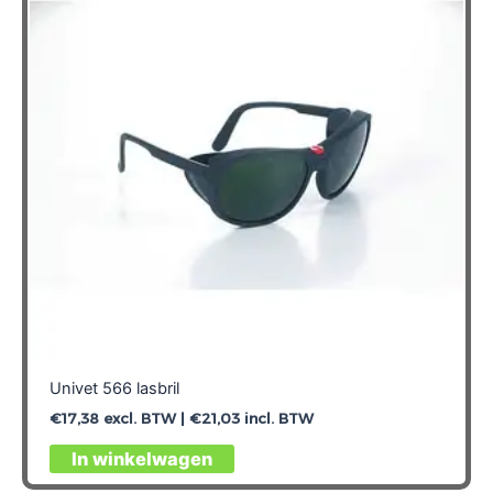
Univet 566 lasbril
€
17,38
excl. BTW |
€
21,03
incl. BTW
In winkelwagen