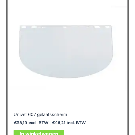
Univet 607 gelaatsscherm
€
38,19
excl. BTW |
€
46,21
incl. BTW
In winkelwagen