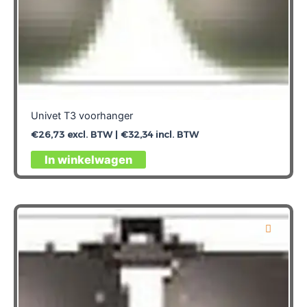
Univet T3 voorhanger
€
26,73
excl. BTW |
€
32,34
incl. BTW
In winkelwagen