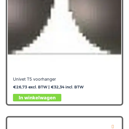
Univet T5 voorhanger
€
26,73
excl. BTW |
€
32,34
incl. BTW
In winkelwagen