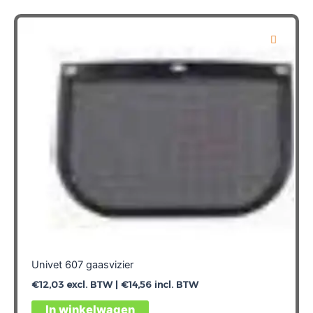
Univet 607 gaasvizier
€
12,03
excl. BTW |
€
14,56
incl. BTW
In winkelwagen