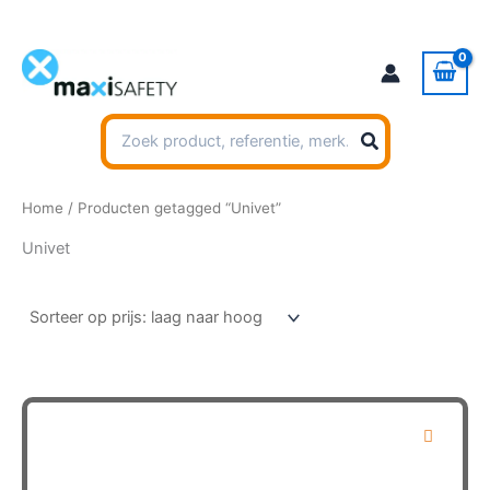
Ga
naar
de
inhoud
Zoeken
naar:
Home
/ Producten getagged “Univet”
Univet