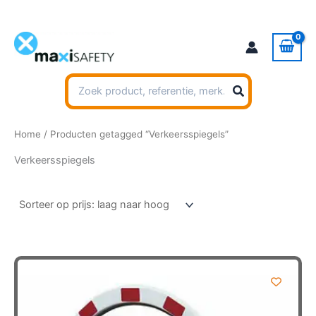
Ga
naar
de
inhoud
Zoeken
naar:
Home
/ Producten getagged “Verkeersspiegels”
Verkeersspiegels