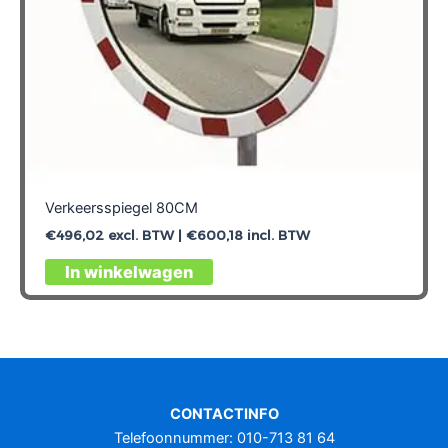
Verkeersspiegel 80CM
€
496,02
excl. BTW |
€
600,18
incl. BTW
In winkelwagen
CONTACTINFO
Telefoonnummer: 010-713 81 64