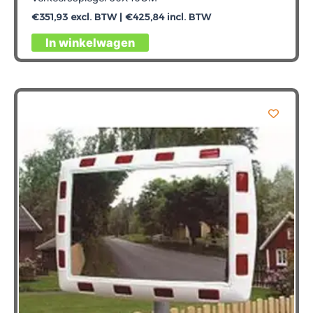
€
351,93
excl. BTW |
€
425,84
incl. BTW
In winkelwagen