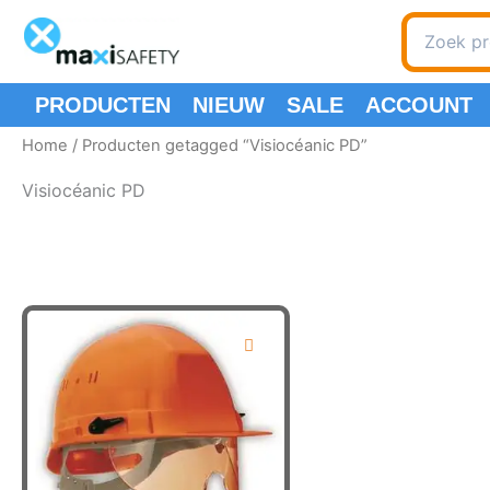
Ga
Zoeken
naar
naar:
de
inhoud
PRODUCTEN
NIEUW
SALE
ACCOUNT
Home
/ Producten getagged “Visiocéanic PD”
Visiocéanic PD