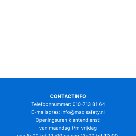
CONTACTINFO
Telefoonnummer: 010-713 81 64
E-mailadres:
info@maxisafety.nl
Openingsuren klantendienst:
van maandag t/m vrijdag
van 8u00 tot 12u00 en van 13u00 tot 17u00.