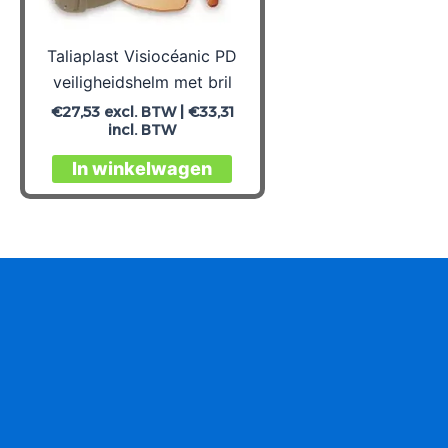
Taliaplast Visiocéanic PD
veiligheidshelm met bril
€
27,53
excl. BTW |
€
33,31
incl. BTW
Dit
In winkelwagen
product
heeft
meerdere
variaties.
Deze
optie
kan
gekozen
worden
op
de