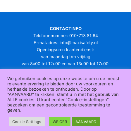
CONTACTINFO
Telefoonnummer: 010-713 81 64
E-mailadres:
info@maxisafety.nl
Openingsuren klantendienst:
van maandag t/m vrijdag
van 8u00 tot 12u00 en van 13u00 tot 17u00.
Gesloten in het weekend en op feestdagen.
KLANTENSERVICE
We gebruiken cookies op onze website om u de meest
relevante ervaring te bieden door uw voorkeuren en
Over
herhaalde bezoeken te onthouden. Door op
ons
|
Bedrijfsgegevens
|
F.A.Q.
|
Bestelprocedure
|
Betaling
|
Verz
"AANVAARD" te klikken, stemt u in met het gebruik van
ending
|
Retourneren
|
Herroepingsrecht
|
Herroepingsfunctie
|
W
ALLE cookies. U kunt echter "Cookie-instellingen"
bezoeken om een gecontroleerde toestemming te
ederverkoop
|
Bedrukken
|
Contact
geven.
Algemene voorwaarden
|
Privacy policy
|
Sitemap
|
Disclaimer
Maxisafety.nl © 2026
Cookie Settings
WEIGER
AANVAARD