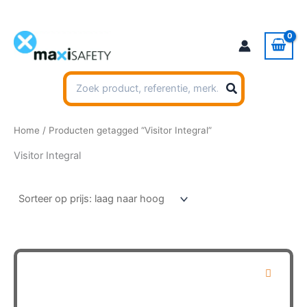
Ga
naar
de
inhoud
Zoeken
naar:
Home
/ Producten getagged “Visitor Integral”
Visitor Integral