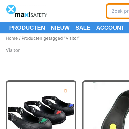
Ga
Zoeken
naar
naar:
de
inhoud
PRODUCTEN
NIEUW
SALE
ACCOUNT
Home
/ Producten getagged “Visitor”
Visitor