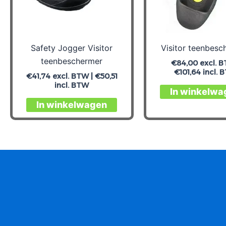
Safety Jogger Visitor
Visitor teenbesc
teenbeschermer
€
84,00
excl. B
€
101,64
incl. 
€
41,74
excl. BTW |
€
50,51
incl. BTW
In winkelwa
In winkelwagen