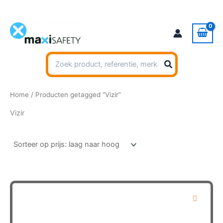
Ga
naar
de
inhoud
Zoeken
naar:
Home
/ Producten getagged “Vizir”
Vizir