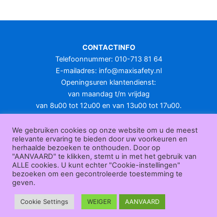
CONTACTINFO
Telefoonnummer: 010-713 81 64
E-mailadres:
info@maxisafety.nl
Openingsuren klantendienst:
van maandag t/m vrijdag
van 8u00 tot 12u00 en van 13u00 tot 17u00.
Gesloten in het weekend en op feestdagen.
KLANTENSERVICE
We gebruiken cookies op onze website om u de meest
relevante ervaring te bieden door uw voorkeuren en
Over
herhaalde bezoeken te onthouden. Door op
ons
|
Bedrijfsgegevens
|
F.A.Q.
|
Bestelprocedure
|
Betaling
|
Verz
"AANVAARD" te klikken, stemt u in met het gebruik van
ending
|
Retourneren
|
Herroepingsrecht
|
Herroepingsfunctie
|
W
ALLE cookies. U kunt echter "Cookie-instellingen"
bezoeken om een gecontroleerde toestemming te
ederverkoop
|
Bedrukken
|
Contact
geven.
Algemene voorwaarden
|
Privacy policy
|
Sitemap
|
Disclaimer
Maxisafety.nl © 2026
Cookie Settings
WEIGER
AANVAARD