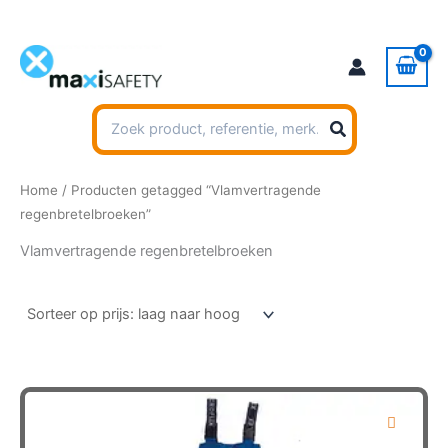
Ga
naar
de
inhoud
Zoeken
naar:
Home
/ Producten getagged “Vlamvertragende
regenbretelbroeken”
Vlamvertragende regenbretelbroeken