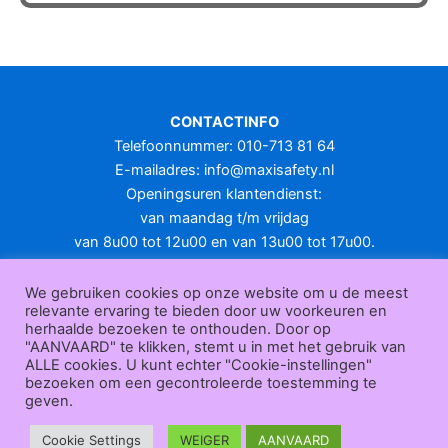
heeft
meerdere
variaties.
Deze
optie
CONTACTINFO
kan
Telefoonnummer: 010-713 81 64
gekozen
E-mailadres:
info@maxisafety.nl
worden
Openingsuren klantendienst:
op
van maandag t/m vrijdag
de
van 8u00 tot 12u00 en van 13u00 tot 17u00.
productpagina
Gesloten in het weekend en op feestdagen.
KLANTENSERVICE
We gebruiken cookies op onze website om u de meest
relevante ervaring te bieden door uw voorkeuren en
Over
herhaalde bezoeken te onthouden. Door op
ons
|
Bedrijfsgegevens
|
F.A.Q.
|
Bestelprocedure
|
Betaling
|
Verz
"AANVAARD" te klikken, stemt u in met het gebruik van
ending
|
Retourneren
|
Herroepingsrecht
|
Herroepingsfunctie
|
W
ALLE cookies. U kunt echter "Cookie-instellingen"
bezoeken om een gecontroleerde toestemming te
ederverkoop
|
Bedrukken
|
Contact
geven.
Algemene voorwaarden
|
Privacy policy
|
Sitemap
|
Disclaimer
Maxisafety.nl © 2026
Cookie Settings
WEIGER
AANVAARD