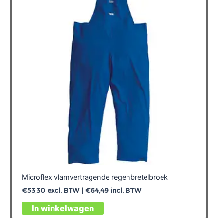
Microflex vlamvertragende regenbretelbroek
€
53,30
excl. BTW |
€
64,49
incl. BTW
Dit
In winkelwagen
product