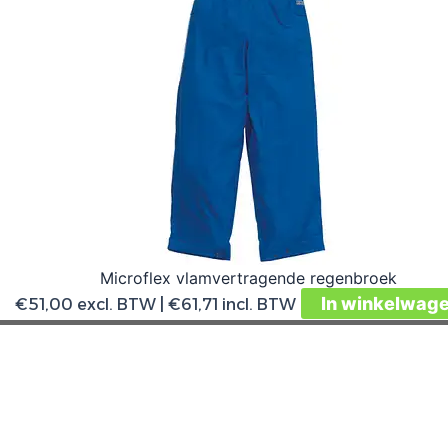
Microflex vlamvertragende regenbroek
In winkelwag
€
51,00
excl. BTW |
€
61,71
incl. BTW