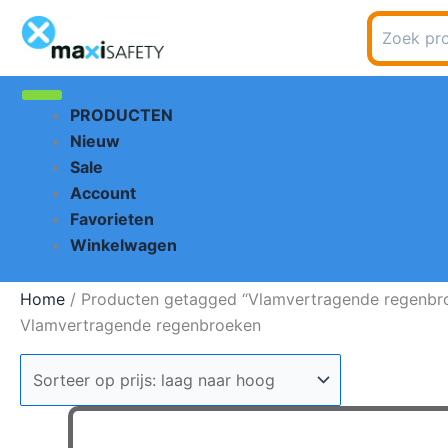
Ga
Zoeken
naar
naar:
de
inhoud
PRODUCTEN
Nieuw
Sale
Account
Favorieten
Winkelwagen
Home
/ Producten getagged “Vlamvertragende regenbr
Vlamvertragende regenbroeken