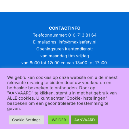
meerdere
variaties.
Deze
optie
CONTACTINFO
kan
Telefoonnummer: 010-713 81 64
gekozen
E-mailadres:
info@maxisafety.nl
worden
Openingsuren klantendienst:
op
van maandag t/m vrijdag
de
van 8u00 tot 12u00 en van 13u00 tot 17u00.
productpagina
Gesloten in het weekend en op feestdagen.
KLANTENSERVICE
We gebruiken cookies op onze website om u de meest
relevante ervaring te bieden door uw voorkeuren en
Over
herhaalde bezoeken te onthouden. Door op
ons
|
Bedrijfsgegevens
|
F.A.Q.
|
Bestelprocedure
|
Betaling
|
Verz
"AANVAARD" te klikken, stemt u in met het gebruik van
ending
|
Retourneren
|
Herroepingsrecht
|
Herroepingsfunctie
|
W
ALLE cookies. U kunt echter "Cookie-instellingen"
bezoeken om een gecontroleerde toestemming te
ederverkoop
|
Bedrukken
|
Contact
geven.
Algemene voorwaarden
|
Privacy policy
|
Sitemap
|
Disclaimer
Maxisafety.nl © 2026
Cookie Settings
WEIGER
AANVAARD