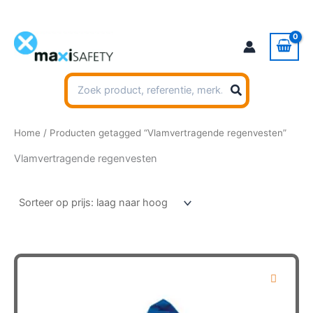
Ga
naar
de
inhoud
Zoeken
naar:
Home
/ Producten getagged “Vlamvertragende regenvesten”
Vlamvertragende regenvesten