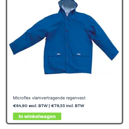
Microflex vlamvertragende regenvest
€
64,90
excl. BTW |
€
78,53
incl. BTW
Dit
In winkelwagen
product
heeft