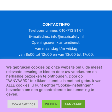
meerdere
variaties.
Deze
optie
CONTACTINFO
kan
Telefoonnummer: 010-713 81 64
gekozen
E-mailadres:
info@maxisafety.nl
worden
Openingsuren klantendienst:
op
van maandag t/m vrijdag
de
van 8u00 tot 12u00 en van 13u00 tot 17u00.
productpagina
Gesloten in het weekend en op feestdagen.
KLANTENSERVICE
We gebruiken cookies op onze website om u de meest
relevante ervaring te bieden door uw voorkeuren en
Over
herhaalde bezoeken te onthouden. Door op
ons
|
Bedrijfsgegevens
|
F.A.Q.
|
Bestelprocedure
|
Betaling
|
Verz
"AANVAARD" te klikken, stemt u in met het gebruik van
ending
|
Retourneren
|
Herroepingsrecht
|
Herroepingsfunctie
|
W
ALLE cookies. U kunt echter "Cookie-instellingen"
bezoeken om een gecontroleerde toestemming te
ederverkoop
|
Bedrukken
|
Contact
geven.
Algemene voorwaarden
|
Privacy policy
|
Sitemap
|
Disclaimer
Maxisafety.nl © 2026
Cookie Settings
WEIGER
AANVAARD