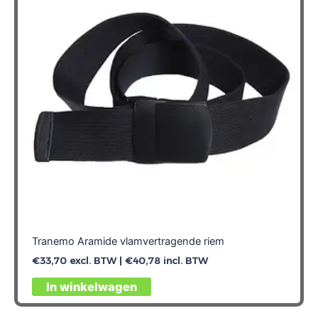
Tranemo Aramide vlamvertragende riem
€
33,70
excl. BTW |
€
40,78
incl. BTW
Dit
In winkelwagen
product
heeft