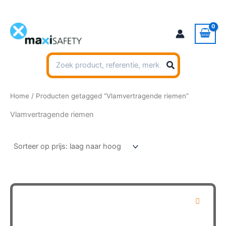
Ga
naar
de
inhoud
Zoeken
naar:
Home
/ Producten getagged “Vlamvertragende riemen”
Vlamvertragende riemen