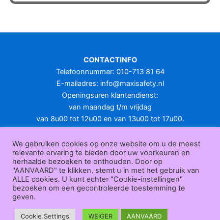
heeft
meerdere
variaties.
Deze
optie
CONTACTINFO
kan
Telefoonnummer: 010-713 81 64
gekozen
E-mailadres:
info@maxisafety.nl
worden
Openingsuren klantendienst:
op
van maandag t/m vrijdag
de
van 8u00 tot 12u00 en van 13u00 tot 17u00.
productpagina
Gesloten in het weekend en op feestdagen.
KLANTENSERVICE
We gebruiken cookies op onze website om u de meest
relevante ervaring te bieden door uw voorkeuren en
Over
herhaalde bezoeken te onthouden. Door op
ons
|
Bedrijfsgegevens
|
F.A.Q.
|
Bestelprocedure
|
Betaling
|
Verz
"AANVAARD" te klikken, stemt u in met het gebruik van
ending
|
Retourneren
|
Herroepingsrecht
|
Herroepingsfunctie
|
W
ALLE cookies. U kunt echter "Cookie-instellingen"
bezoeken om een gecontroleerde toestemming te
ederverkoop
|
Bedrukken
|
Contact
geven.
Algemene voorwaarden
|
Privacy policy
|
Sitemap
|
Disclaimer
Maxisafety.nl © 2026
Cookie Settings
WEIGER
AANVAARD