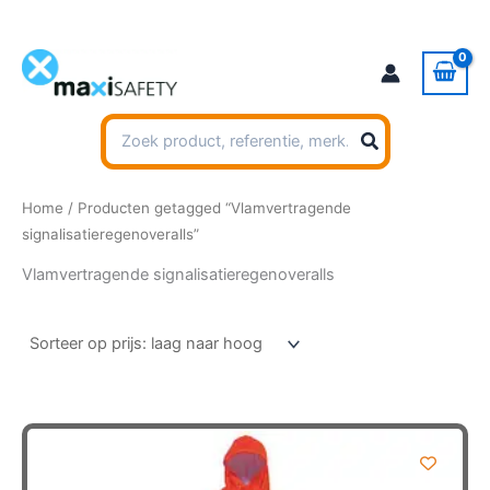
Ga
naar
de
inhoud
Zoeken
naar:
Home
/ Producten getagged “Vlamvertragende
signalisatieregenoveralls”
Vlamvertragende signalisatieregenoveralls