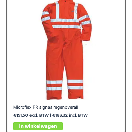
Microflex FR signaalregenoverall
€
151,50
excl. BTW |
€
183,32
incl. BTW
Dit
In winkelwagen
product