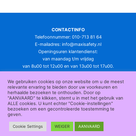
meerdere
variaties.
Deze
optie
CONTACTINFO
kan
Telefoonnummer: 010-713 81 64
gekozen
E-mailadres:
info@maxisafety.nl
worden
Openingsuren klantendienst:
op
van maandag t/m vrijdag
de
van 8u00 tot 12u00 en van 13u00 tot 17u00.
productpagina
Gesloten in het weekend en op feestdagen.
KLANTENSERVICE
We gebruiken cookies op onze website om u de meest
relevante ervaring te bieden door uw voorkeuren en
Over
herhaalde bezoeken te onthouden. Door op
ons
|
Bedrijfsgegevens
|
F.A.Q.
|
Bestelprocedure
|
Betaling
|
Verz
"AANVAARD" te klikken, stemt u in met het gebruik van
ending
|
Retourneren
|
Herroepingsrecht
|
Herroepingsfunctie
|
W
ALLE cookies. U kunt echter "Cookie-instellingen"
bezoeken om een gecontroleerde toestemming te
ederverkoop
|
Bedrukken
|
Contact
geven.
Algemene voorwaarden
|
Privacy policy
|
Sitemap
|
Disclaimer
Maxisafety.nl © 2026
Cookie Settings
WEIGER
AANVAARD