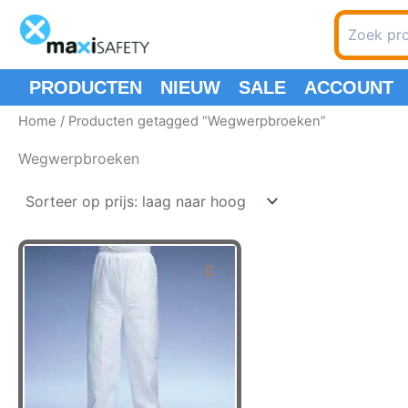
Ga
Zoeken
naar
naar:
de
inhoud
PRODUCTEN
NIEUW
SALE
ACCOUNT
Home
/ Producten getagged “Wegwerpbroeken”
Wegwerpbroeken