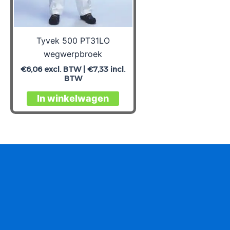
Tyvek 500 PT31LO
wegwerpbroek
€
6,06
excl. BTW |
€
7,33
incl.
BTW
Dit
In winkelwagen
product
heeft
meerdere
variaties.
Deze
optie
kan
gekozen
worden
op