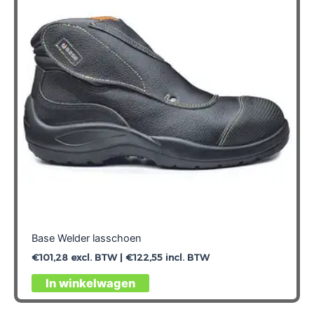
Base Welder lasschoen
€
101,28
excl. BTW |
€
122,55
incl. BTW
Dit
In winkelwagen
product
heeft