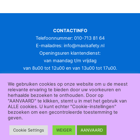
meerdere
variaties.
Deze
optie
CONTACTINFO
kan
Telefoonnummer: 010-713 81 64
gekozen
E-mailadres:
info@maxisafety.nl
worden
Openingsuren klantendienst:
op
van maandag t/m vrijdag
de
van 8u00 tot 12u00 en van 13u00 tot 17u00.
productpagina
Gesloten in het weekend en op feestdagen.
KLANTENSERVICE
We gebruiken cookies op onze website om u de meest
relevante ervaring te bieden door uw voorkeuren en
Over
herhaalde bezoeken te onthouden. Door op
ons
|
Bedrijfsgegevens
|
F.A.Q.
|
Bestelprocedure
|
Betaling
|
Verz
"AANVAARD" te klikken, stemt u in met het gebruik van
ending
|
Retourneren
|
Herroepingsrecht
|
Herroepingsfunctie
|
W
ALLE cookies. U kunt echter "Cookie-instellingen"
bezoeken om een gecontroleerde toestemming te
ederverkoop
|
Bedrukken
|
Contact
geven.
Algemene voorwaarden
|
Privacy policy
|
Sitemap
|
Disclaimer
Maxisafety.nl © 2026
Cookie Settings
WEIGER
AANVAARD