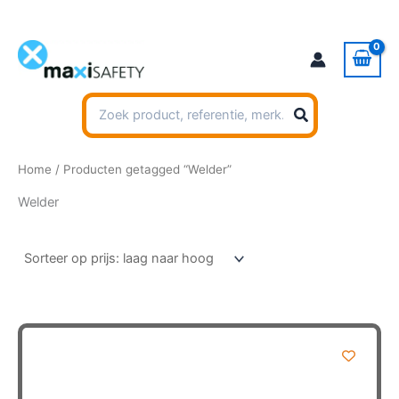
Ga
naar
de
inhoud
Zoeken
naar:
Home
/ Producten getagged “Welder”
Welder