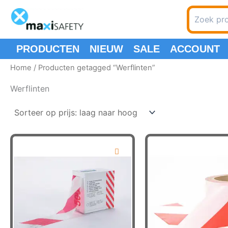
Ga
Zoeken
naar
naar:
de
inhoud
PRODUCTEN
NIEUW
SALE
ACCOUNT
Home
/ Producten getagged “Werflinten”
Werflinten