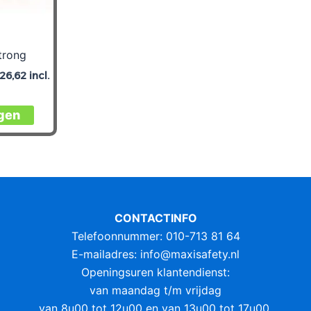
trong
26,62
incl.
gen
CONTACTINFO
Telefoonnummer: 010-713 81 64
E-mailadres:
info@maxisafety.nl
Openingsuren klantendienst:
van maandag t/m vrijdag
van 8u00 tot 12u00 en van 13u00 tot 17u00.